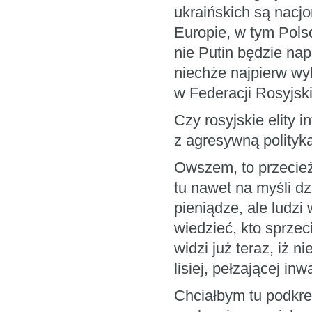
ukraińskich są nacjon
Europie, w tym Pols
nie Putin będzie nap
niechże najpierw wyk
w Federacji Rosyjski
Czy rosyjskie elity i
z agresywną polityk
Owszem, to przecież 
tu nawet na myśli dzi
pieniądze, ale ludz
wiedzieć, kto sprzeci
widzi już teraz, iż 
lisiej, pełzającej in
Chciałbym tu podkreś