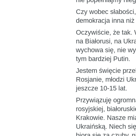
nie popełniajmy nie
Czy wobec słabości,
demokracja inna niż
Oczywiście, że tak.
na Białorusi, na Ukr
wychowa się, nie wy
tym bardziej Putin.
Jestem święcie przek
Rosjanie, młodzi Ukr
jeszcze 10-15 lat.
Przywiązuję ogromną
rosyjskiej, białorus
Krakowie. Nasze mia
Ukraińską. Niech się
biorą się za czuby, 