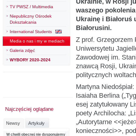
Ukrainie, w Rosji j
TV PWSZ / Multimedia
waszego pokolenia 
Niepubliczny Ośrodek
Ukrainę i Białoruś 
Dokształcania
Białorusini.
International Students
Z prof. Grzegorzem P
Media o nas i my w mediach
Uniwersytetu Jagiel
Galeria zdjęć
Zawodowej im. Stani
WYBORY 2020-2024
znawcą Rosji, Ukrain
politycznych woltach
Martyna Niedośpiał:
Isaiaha Berlina („T
esej zatytułowany Li
Najczęściej oglądane
poety Archilocha: „L
„Autorytarne <<jeże
Newsy
Artykuły
konieczności>>, pod
W chwili obecnej nie dysponujemy