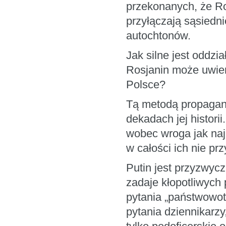
przekonanych, że Ro
przyłączają sąsiedn
autochtonów.
Jak silne jest oddzi
Rosjanin może uwier
Polsce?
Tą metodą propagan
dekadach jej histori
wobec wroga jak najb
w całości ich nie p
Putin jest przyzwycz
zadaje kłopotliwych
pytania „państwowo
pytania dziennikarz