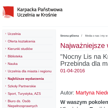
Uczelnia
/
Strona główna
Media o nas i my w
Oferta kształcenia
Najważniejsze
Kierunki studiów
"Nocny Lis na K
Biblioteka
Przebinda dla m
Nauka
01-04-2016
Uczelnia dla miasta i regionu
Najbliższe wydarzenia
Szkoły Partnerskie
Autor:
Martyna Nied
Sport, Turystyka, AZS
Biuro ds. Osób
W waszym pokoleniu
Niepełnosprawnych