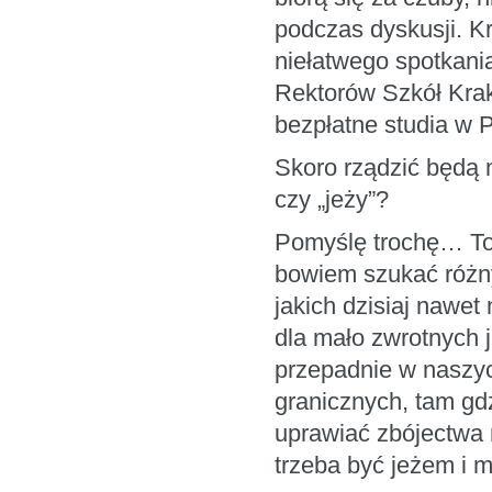
podczas dyskusji. K
niełatwego spotkani
Rektorów Szkół Krak
bezpłatne studia w 
Skoro rządzić będą m
czy „jeży”?
Pomyślę trochę… To 
bowiem szukać różny
jakich dzisiaj nawet 
dla mało zwrotnych je
przepadnie w naszyc
granicznych, tam gd
uprawiać zbójectwa n
trzeba być jeżem i 