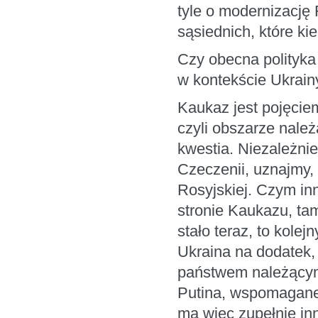
tyle o modernizację 
sąsiednich, które k
Czy obecna polityka 
w kontekście Ukrainy
Kaukaz jest pojęcie
czyli obszarze należ
kwestia. Niezależnie
Czeczenii, uznajmy, 
Rosyjskiej. Czym in
stronie Kaukazu, tam
stało teraz, to kole
Ukraina na dodatek, 
państwem należącym
Putina, wspomagane
ma więc zupełnie in