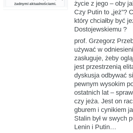
życie z jego – oby j
żadnymi aktualnościami.
Czy Putin to „jeż”? 
który chciałby być j
Dostojewskiemu ?
prof. Grzegorz Prze
używać w odniesieni
zasługuje, żeby oglą
jest przestrzenią eli
dyskusja odbywać się
pewnym wysokim poz
ostatnich lat – spraw
czy jeża. Jest on ra
gburem i cynikiem 
Stalin był w swych p
Lenin i Putin…