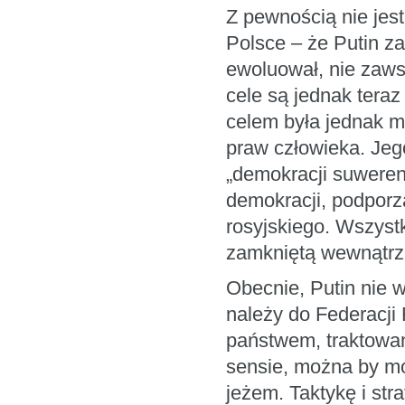
Z pewnością nie jes
Polsce – że Putin z
ewoluował, nie zaws
cele są jednak teraz
celem była jednak m
praw człowieka. Jego
„demokracji suwerenn
demokracji, podporz
rosyjskiego. Wszyst
zamkniętą wewnątrz
Obecnie, Putin nie w
należy do Federacji 
państwem, traktowan
sensie, można by moż
jeżem. Taktykę i str