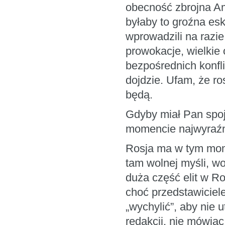
obecność zbrojna A
byłaby to groźna esk
wprowadzili na razi
prowokacje, wielkie
bezpośrednich konfli
dojdzie. Ufam, że ro
będą.
Gdyby miał Pan spoj
momencie najwyraźni
Rosja ma w tym mom
tam wolnej myśli, wo
duża część elit w Ros
choć przedstawiciele
„wychylić”, aby nie 
redakcji, nie mówią