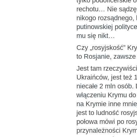
tylko podoficerskie 
rechotu… Nie sądzę 
nikogo rozsądnego, 
putinowskiej polityc
mu się nikt…
Czy „rosyjskość” Kr
to Rosjanie, zawsze
Jest tam rzeczywiśc
Ukraińców, jest też
niecałe 2 mln osób.
włączeniu Krymu do
na Krymie inne mniej
jest to ludność ros
połowa mówi po rosyj
przynależności Krym