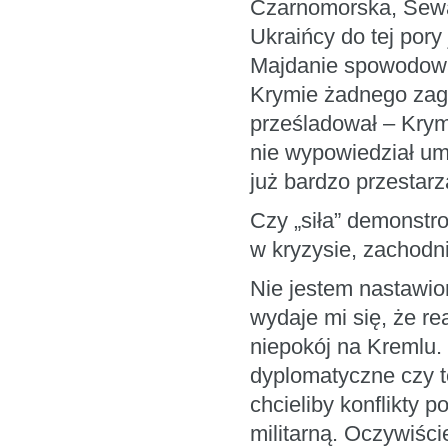
Czarnomorska, Sewa
Ukraińcy do tej pory
Majdanie spowodował
Krymie żadnego zagr
prześladował – Krym
nie wypowiedział um
już bardzo przestarza
Czy „siła” demonst
w kryzysie, zachodn
Nie jestem nastawio
wydaje mi się, że r
niepokój na Kremlu.
dyplomatyczne czy t
chcieliby konflikty 
militarną. Oczywiśc