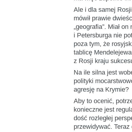
Ale i dla samej Rosj
mówił prawie dwieśc
„geografia”. Miał on
i Petersburga nie pot
poza tym, że rosyjs
tablicę Mendelejewa
z Rosji kraju sukce
Na ile silna jest wo
polityki mocarstwow
agresję na Krymie?
Aby to ocenić, potr
konieczne jest regu
dość rozległej persp
przewidywać. Teraz 