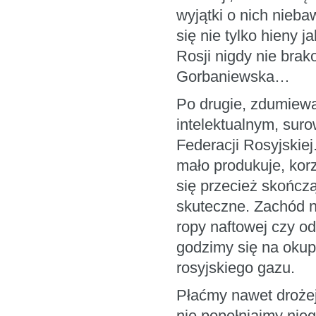
wyjątki o nich nie
się nie tylko hieny j
Rosji nigdy nie brak
Gorbaniewska…
Po drugie, zdumiewa
intelektualnym, su
Federacji Rosyjskie
mało produkuje, korz
się przecież skończ
skuteczne. Zachód n
ropy naftowej czy o
godzimy się na okup
rosyjskiego gazu.
Płaćmy nawet drożej