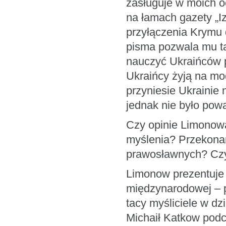
zasługuje w moich o
na łamach gazety „Iz
przyłączenia Krymu 
pisma pozwala mu ta
nauczyć Ukraińców p
Ukraińcy żyją na mo
przyniesie Ukrainie 
jednak nie było pow
Czy opinie Limonowa
myślenia? Przekona
prawosławnych? Czy 
Limonow prezentuje 
międzynarodowej – pr
tacy myśliciele w dz
Michaił Katkow podcz