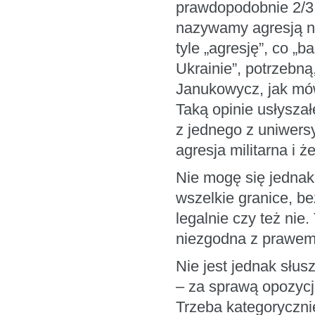
prawdopodobnie 2/3 
nazywamy agresją na
tyle „agresję”, co „
Ukrainie”, potrzebną
Janukowycz, jak mówi
Taką opinie usłysza
z jednego z uniwersy
agresja militarna i 
Nie mogę się jednak
wszelkie granice, b
legalnie czy też nie.
niezgodna z prawe
Nie jest jednak słus
– za sprawą opozycji
Trzeba kategoryczni