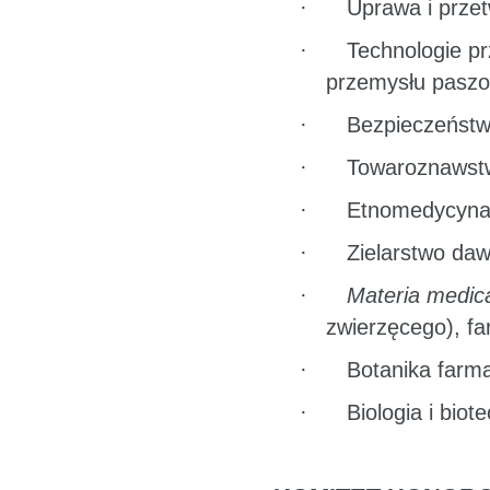
·
Uprawa i przet
·
Technologie pr
przemysłu paszow
·
Bezpieczeństw
·
Towaroznawstwo
·
Etnomedycyna,
·
Zielarstwo da
·
Materia medic
zwierzęcego), f
·
Botanika farm
·
Biologia i bio