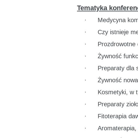
Tematyka konferenc
·
Medycyna kom
·
Czy istnieje 
·
Prozdrowotne d
·
Żywność funkcj
·
Preparaty dla
·
Żywność nowa 
·
Kosmetyki, w 
·
Preparaty zioł
·
Fitoterapia da
·
Aromaterapia, 