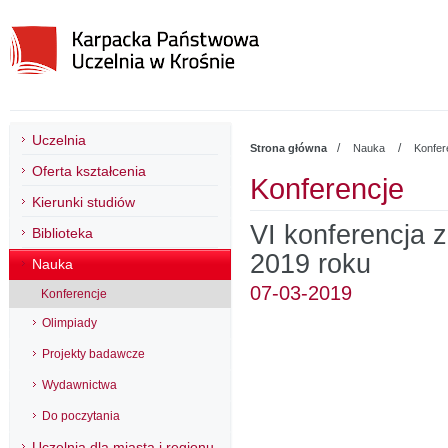
Uczelnia
/
/
Strona główna
Nauka
Konfer
Oferta kształcenia
Konferencje
Kierunki studiów
VI konferencja z
Biblioteka
2019 roku
Nauka
07-03-2019
Konferencje
Olimpiady
Projekty badawcze
Wydawnictwa
Do poczytania
Uczelnia dla miasta i regionu