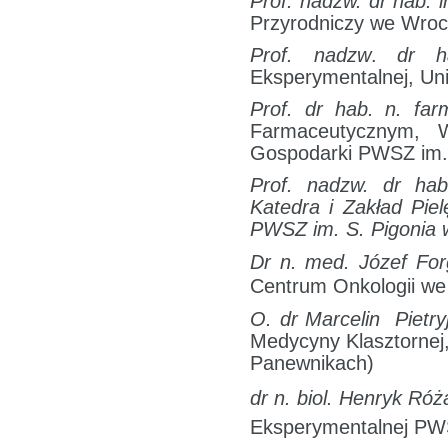
Prof. nadzw.
dr hab. 
Przyrodniczy we Wroc
Prof. nadzw
.
dr h
Eksperymentalnej, Un
Prof. dr hab. n. fa
Farmaceutycznym, W
Gospodarki PWSZ im. 
Prof. nadzw. dr ha
Katedra i Zakład Piel
PWSZ im. S. Pigonia 
Dr n. med. Józef Fo
Centrum Onkologii we
O. dr Marcelin Pietry
Medycyny Klasztornej
Panewnikach)
dr n. biol. Henryk Róż
Eksperymentalnej PWS