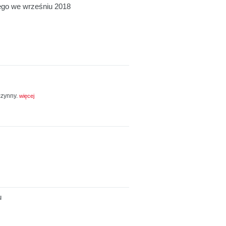
nego we wrześniu 2018
eczynny.
więcej
u