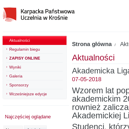
Aktualności
Strona główna
Akt
/
Regulamin biegu
Aktualności
ZAPISY ONLINE
Wyniki
Akademicka Lig
Galeria
07-05-2018
Sponsorzy
Wzorem lat pop
Wcześniejsze edycje
akademickim 2
rownież zalicza
Akademickiej L
Najczęściej oglądane
Studenci, któr