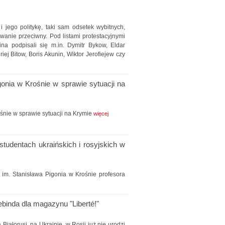
 jego politykę, taki sam odsetek wybitnych,
owanie przeciwny. Pod listami protestacyjnymi
na podpisali się m.in. Dymitr Bykow, Eldar
ej Bitow, Boris Akunin, Wiktor Jerofiejew czy
nia w Krośnie w sprawie sytuacji na
śnie w sprawie sytuacji na Krymie
więcej
udentach ukraińskich i rosyjskich w
im. Stanisława Pigonia w Krośnie profesora
binda dla magazynu "Liberté!"
iałorusi, na Ukrainie, w Rosji już nie urodzi