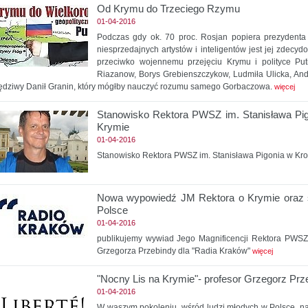
Od Krymu do Trzeciego Rzymu
01-04-2016
Podczas gdy ok. 70 proc. Rosjan popiera prezydenta i
niesprzedajnych artystów i inteligentów jest jej zdecyd
przeciwko wojennemu przejęciu Krymu i polityce Puti
Riazanow, Borys Grebienszczykow, Ludmiła Ulicka, Andri
ędziwy Danił Granin, który mógłby nauczyć rozumu samego Gorbaczowa.
więcej
Stanowisko Rektora PWSZ im. Stanisława Pigo
Krymie
01-04-2016
Stanowisko Rektora PWSZ im. Stanisława Pigonia w Kro
Nowa wypowiedź JM Rektora o Krymie oraz st
Polsce
01-04-2016
publikujemy wywiad Jego Magnificencji Rektora PWSZ 
Grzegorza Przebindy dla "Radia Kraków"
więcej
"Nocny Lis na Krymie"- profesor Grzegorz Prze
01-04-2016
W waszym pokoleniu, wśród ludzi młodych w Polsce, na B