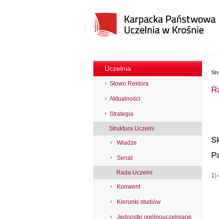
Uczelnia
St
Słowo Rektora
R
Aktualności
Strategia
Struktura Uczelni
S
Władze
P
Senat
Rada Uczelni
1)
Konwent
Kierunki studiów
Jednostki ogólnouczelniane