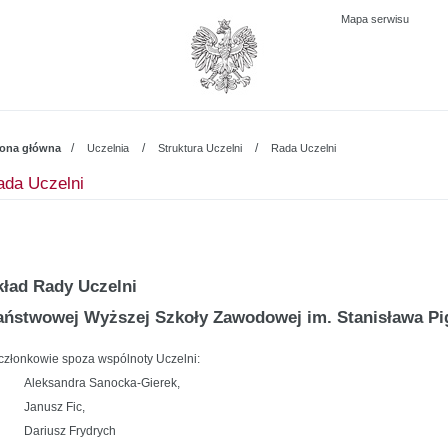
Mapa serwisu
/
/
/
rona główna
Uczelnia
Struktura Uczelni
Rada Uczelni
ada Uczelni
kład Rady Uczelni
aństwowej Wyższej Szkoły Zawodowej im. Stanisława Pi
 członkowie spoza wspólnoty Uczelni:
Aleksandra Sanocka-Gierek,
Janusz Fic,
Dariusz Frydrych