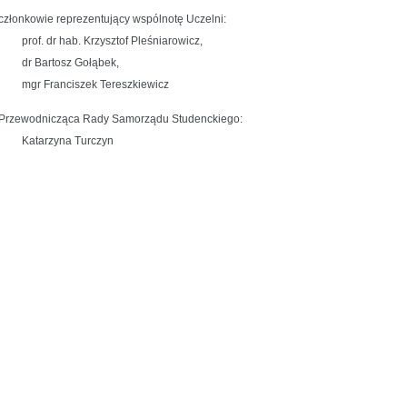
 członkowie reprezentujący wspólnotę Uczelni:
prof. dr hab. Krzysztof Pleśniarowicz,
dr Bartosz Gołąbek,
mgr Franciszek Tereszkiewicz
 Przewodnicząca Rady Samorządu Studenckiego:
Katarzyna Turczyn