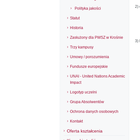
2)
Polityka jakości
Statut
Historia
Zasłużony dla PWSZ w Krośnie
3)
Trzy kampusy
Umowy / porozumienia
Fundusze europejskie
UNAI - United Nations Academic
Impact
Logotyp uczelni
Grupa Absolwentów
Ochrona danych osobowych
Kontakt
Oferta kształcenia